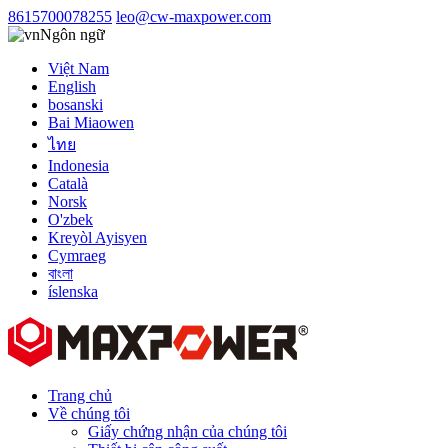
8615700078255
leo@cw-maxpower.com
Ngôn ngữ
Việt Nam
English
bosanski
Bai Miaowen
ไทย
Indonesia
Català
Norsk
O'zbek
Kreyòl Ayisyen
Cymraeg
বাংলা
íslenska
Trang chủ
Về chúng tôi
Giấy chứng nhận của chúng tôi