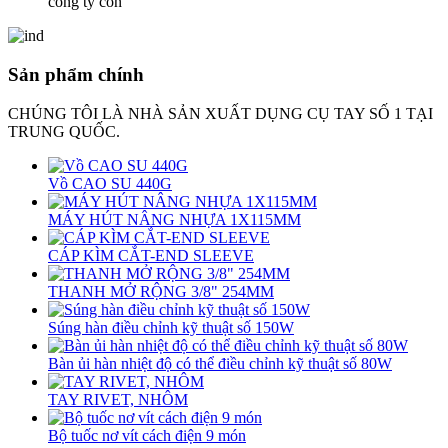
công ty con
Sản phẩm chính
CHÚNG TÔI LÀ NHÀ SẢN XUẤT DỤNG CỤ TAY SỐ 1 TẠI
TRUNG QUỐC.
Vồ CAO SU 440G
MÁY HÚT NÂNG NHỰA 1X115MM
CÁP KÌM CẮT-END SLEEVE
THANH MỞ RỘNG 3/8" 254MM
Súng hàn điều chỉnh kỹ thuật số 150W
Bàn ủi hàn nhiệt độ có thể điều chỉnh kỹ thuật số 80W
TAY RIVET, NHÔM
Bộ tuốc nơ vít cách điện 9 món