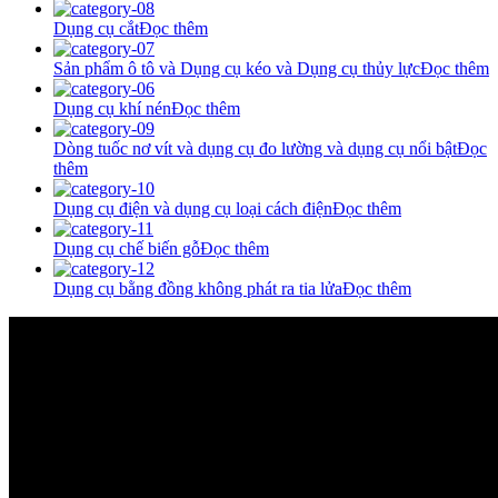
Dụng cụ cắt
Đọc thêm
Sản phẩm ô tô và Dụng cụ kéo và Dụng cụ thủy lực
Đọc thêm
Dụng cụ khí nén
Đọc thêm
Dòng tuốc nơ vít và dụng cụ đo lường và dụng cụ nổi bật
Đọc
thêm
Dụng cụ điện và dụng cụ loại cách điện
Đọc thêm
Dụng cụ chế biến gỗ
Đọc thêm
Dụng cụ bằng đồng không phát ra tia lửa
Đọc thêm