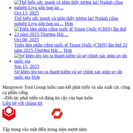
Oct 13, 2025
Thể hiện sức mạnh và nhìn thấy tương lai! Ngành công
nghiệp Liyu gặp bạn tại ...
Hơn
Oct 08, 2025
Triển lãm phần cứng quốc tế Trung Quốc (CIHS) lần thứ 22
năm 2025-Thượng Hải ...
Hơn
Sep 15, 2025
Sự khéo léo tạo ra thanh kiếm và sự chính xác giúp uy tín
quốc gia
Hơn
Maxpower Tool Group luôn cam kết phát triển và sản xuất các công
cụ phần cứng
--Đối tác phát triển và đáng tin cậy của bạn luôn
Liên hệ với chúng tôi
Tập trung vào một điều trong năm mươi năm